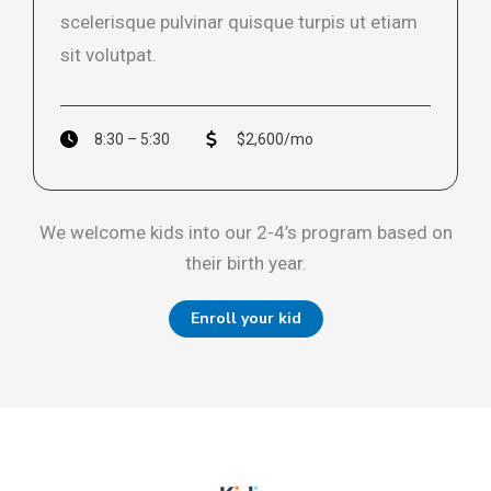
scelerisque pulvinar quisque turpis ut etiam
sit volutpat.​
8:30 – 5:30
$2,600/mo
We welcome kids into our 2-4’s program based on
their birth year.
Enroll your kid