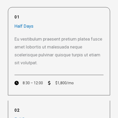
01
Half Days
Eu vestibulum praesent pretium platea fusce
amet lobortis ut malesuada neque
scelerisque pulvinar quisque turpis ut etiam
sit volutpat.​
8:30 – 12:00
$1,800/mo
02