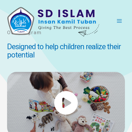
Lewati
ke
konten
Our program
Designed to help children realize their
potential